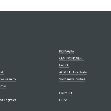
PRIMAGRA
CENTROPROJEKT
FATRA
ork
AGROFERT centrála
cké uzeniny
Vodňanská drůbež
emie
FARMTEC
d Logistics
DEZA