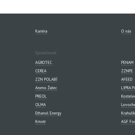
Kariéra
O nás
Společnosti:
AGROTEC
PENAM
CEREA
ZZNPE
ZZN POLABÍ
AFEED
Animo Žatec
LIPRA P
PREOL
Kostele
OLMA
Lovoch
Ethanol Energy
Krahulík
Kmotr
AGF Foo