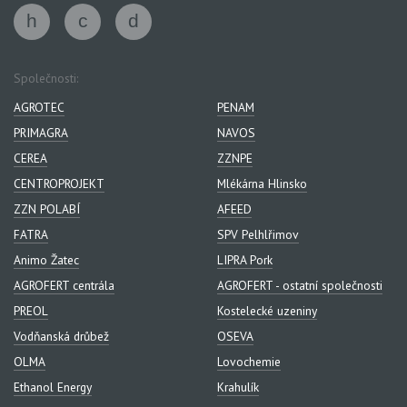
Společnosti:
AGROTEC
PENAM
PRIMAGRA
NAVOS
CEREA
ZZNPE
CENTROPROJEKT
Mlékárna Hlinsko
ZZN POLABÍ
AFEED
FATRA
SPV Pelhlřimov
Animo Žatec
LIPRA Pork
AGROFERT centrála
AGROFERT - ostatní společnosti
PREOL
Kostelecké uzeniny
Vodňanská drůbež
OSEVA
OLMA
Lovochemie
Ethanol Energy
Krahulík