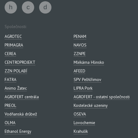
Společnosti:
AGROTEC
PENAM
PRIMAGRA
NAVOS
CEREA
ZZNPE
CENTROPROJEKT
Mlékárna Hlinsko
ZZN POLABÍ
AFEED
FATRA
SPV Pelhlřimov
Animo Žatec
LIPRA Pork
AGROFERT centrála
AGROFERT - ostatní společnosti
PREOL
Kostelecké uzeniny
Vodňanská drůbež
OSEVA
OLMA
Lovochemie
Ethanol Energy
Krahulík