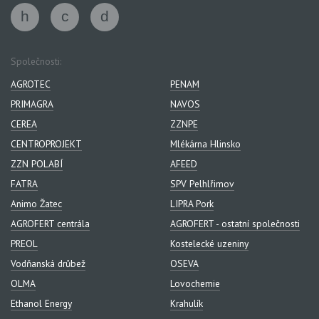
Společnosti:
AGROTEC
PENAM
PRIMAGRA
NAVOS
CEREA
ZZNPE
CENTROPROJEKT
Mlékárna Hlinsko
ZZN POLABÍ
AFEED
FATRA
SPV Pelhlřimov
Animo Žatec
LIPRA Pork
AGROFERT centrála
AGROFERT - ostatní společnosti
PREOL
Kostelecké uzeniny
Vodňanská drůbež
OSEVA
OLMA
Lovochemie
Ethanol Energy
Krahulík