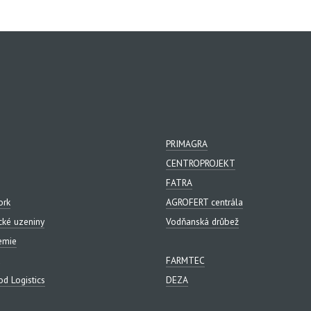
PRIMAGRA
CENTROPROJEKT
FATRA
ork
AGROFERT centrála
cké uzeniny
Vodňanská drůbež
emie
FARMTEC
d Logistics
DEZA