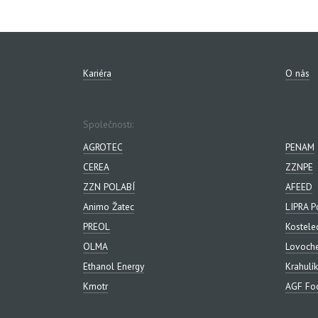
Kariéra
O nás
Společnosti:
AGROTEC
PENAM
CEREA
ZZNPE
ZZN POLABÍ
AFEED
Animo Žatec
LIPRA P
PREOL
Kostele
OLMA
Lovoch
Ethanol Energy
Krahulík
Kmotr
AGF Foo