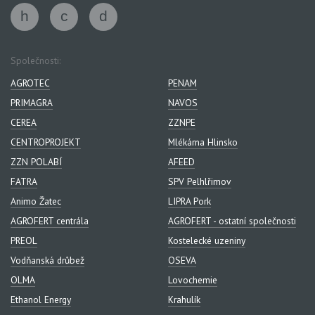
Společnosti:
AGROTEC
PENAM
PRIMAGRA
NAVOS
CEREA
ZZNPE
CENTROPROJEKT
Mlékárna Hlinsko
ZZN POLABÍ
AFEED
FATRA
SPV Pelhlřimov
Animo Žatec
LIPRA Pork
AGROFERT centrála
AGROFERT - ostatní společnosti
PREOL
Kostelecké uzeniny
Vodňanská drůbež
OSEVA
OLMA
Lovochemie
Ethanol Energy
Krahulík