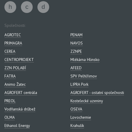
Společnosti:
AGROTEC
PENAM
PRIMAGRA
NAVOS
CEREA
ZZNPE
CENTROPROJEKT
Mlékárna Hlinsko
ZZN POLABÍ
AFEED
FATRA
SPV Pelhlřimov
Animo Žatec
LIPRA Pork
AGROFERT centrála
AGROFERT - ostatní společnosti
PREOL
Kostelecké uzeniny
Vodňanská drůbež
OSEVA
OLMA
Lovochemie
Ethanol Energy
Krahulík