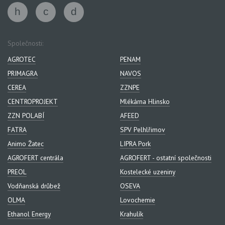
Společnosti:
AGROTEC
PENAM
PRIMAGRA
NAVOS
CEREA
ZZNPE
CENTROPROJEKT
Mlékárna Hlinsko
ZZN POLABÍ
AFEED
FATRA
SPV Pelhlřimov
Animo Žatec
LIPRA Pork
AGROFERT centrála
AGROFERT - ostatní společnosti
PREOL
Kostelecké uzeniny
Vodňanská drůbež
OSEVA
OLMA
Lovochemie
Ethanol Energy
Krahulík