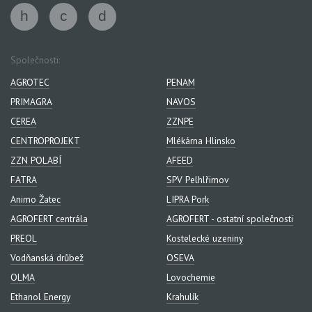
Společnosti:
AGROTEC
PENAM
PRIMAGRA
NAVOS
CEREA
ZZNPE
CENTROPROJEKT
Mlékárna Hlinsko
ZZN POLABÍ
AFEED
FATRA
SPV Pelhlřimov
Animo Žatec
LIPRA Pork
AGROFERT centrála
AGROFERT - ostatní společnosti
PREOL
Kostelecké uzeniny
Vodňanská drůbež
OSEVA
OLMA
Lovochemie
Ethanol Energy
Krahulík