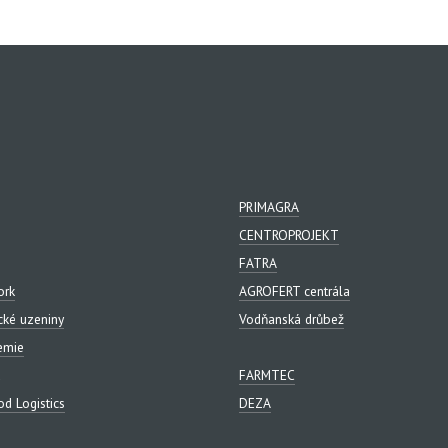
PRIMAGRA
CENTROPROJEKT
FATRA
ork
AGROFERT centrála
cké uzeniny
Vodňanská drůbež
emie
FARMTEC
d Logistics
DEZA