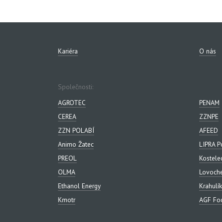
Kariéra
O nás
Společnosti:
AGROTEC
PENAM
CEREA
ZZNPE
ZZN POLABÍ
AFEED
Animo Žatec
LIPRA P
PREOL
Kostele
OLMA
Lovoch
Ethanol Energy
Krahulík
Kmotr
AGF Foo