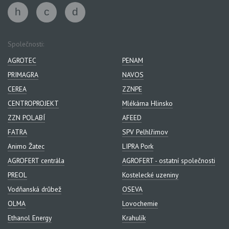
Společnosti:
AGROTEC
PENAM
PRIMAGRA
NAVOS
CEREA
ZZNPE
CENTROPROJEKT
Mlékárna Hlinsko
ZZN POLABÍ
AFEED
FATRA
SPV Pelhlřimov
Animo Žatec
LIPRA Pork
AGROFERT centrála
AGROFERT - ostatní společnosti
PREOL
Kostelecké uzeniny
Vodňanská drůbež
OSEVA
OLMA
Lovochemie
Ethanol Energy
Krahulík