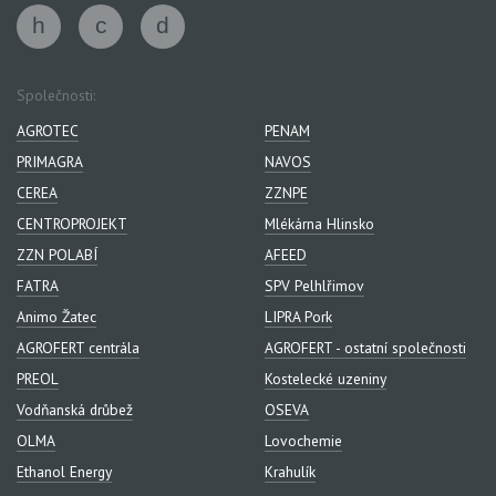
Společnosti:
AGROTEC
PENAM
PRIMAGRA
NAVOS
CEREA
ZZNPE
CENTROPROJEKT
Mlékárna Hlinsko
ZZN POLABÍ
AFEED
FATRA
SPV Pelhlřimov
Animo Žatec
LIPRA Pork
AGROFERT centrála
AGROFERT - ostatní společnosti
PREOL
Kostelecké uzeniny
Vodňanská drůbež
OSEVA
OLMA
Lovochemie
Ethanol Energy
Krahulík