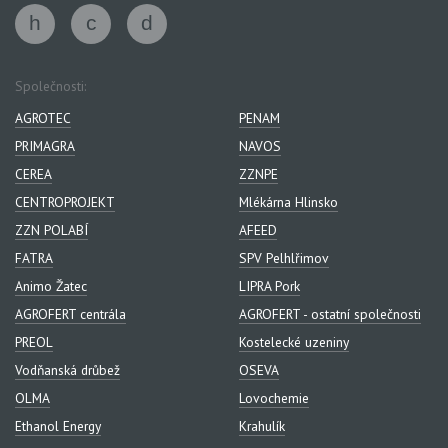
Společnosti:
AGROTEC
PENAM
PRIMAGRA
NAVOS
CEREA
ZZNPE
CENTROPROJEKT
Mlékárna Hlinsko
ZZN POLABÍ
AFEED
FATRA
SPV Pelhlřimov
Animo Žatec
LIPRA Pork
AGROFERT centrála
AGROFERT - ostatní společnosti
PREOL
Kostelecké uzeniny
Vodňanská drůbež
OSEVA
OLMA
Lovochemie
Ethanol Energy
Krahulík