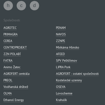
Společnosti:
AGROTEC
PENAM
PRIMAGRA
NAVOS
CEREA
ZZNPE
CENTROPROJEKT
Mlékárna Hlinsko
ZZN POLABÍ
AFEED
FATRA
SPV Pelhlřimov
Animo Žatec
LIPRA Pork
AGROFERT centrála
AGROFERT - ostatní společnosti
PREOL
Kostelecké uzeniny
Vodňanská drůbež
OSEVA
OLMA
Lovochemie
Ethanol Energy
Krahulík