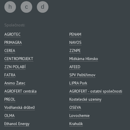
Společnosti:
AGROTEC
PENAM
PRIMAGRA
NAVOS
CEREA
ZZNPE
CENTROPROJEKT
Mlékárna Hlinsko
ZZN POLABÍ
AFEED
FATRA
SPV Pelhlřimov
Animo Žatec
LIPRA Pork
AGROFERT centrála
AGROFERT - ostatní společnosti
PREOL
Kostelecké uzeniny
Vodňanská drůbež
OSEVA
OLMA
Lovochemie
Ethanol Energy
Krahulík