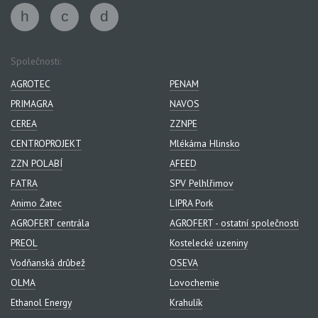
Společnosti:
AGROTEC
PENAM
PRIMAGRA
NAVOS
CEREA
ZZNPE
CENTROPROJEKT
Mlékárna Hlinsko
ZZN POLABÍ
AFEED
FATRA
SPV Pelhlřimov
Animo Žatec
LIPRA Pork
AGROFERT centrála
AGROFERT - ostatní společnosti
PREOL
Kostelecké uzeniny
Vodňanská drůbež
OSEVA
OLMA
Lovochemie
Ethanol Energy
Krahulík