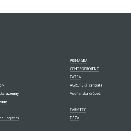
PRIMAGRA
CENTROPROJEKT
FATRA
ork
AGROFERT centrála
cké uzeniny
Vodňanská drůbež
emie
FARMTEC
d Logistics
DEZA