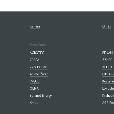
Kariéra
O nás
Společnosti:
AGROTEC
PENAM
CEREA
ZZNPE
ZZN POLABÍ
AFEED
Animo Žatec
LIPRA P
PREOL
Kostele
OLMA
Lovoch
Ethanol Energy
Krahulík
Kmotr
AGF Foo