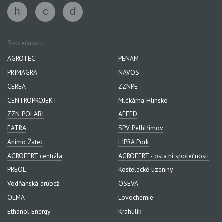
Společnosti:
AGROTEC
PENAM
PRIMAGRA
NAVOS
CEREA
ZZNPE
CENTROPROJEKT
Mlékárna Hlinsko
ZZN POLABÍ
AFEED
FATRA
SPV Pelhlřimov
Animo Žatec
LIPRA Pork
AGROFERT centrála
AGROFERT - ostatní společnosti
PREOL
Kostelecké uzeniny
Vodňanská drůbež
OSEVA
OLMA
Lovochemie
Ethanol Energy
Krahulík