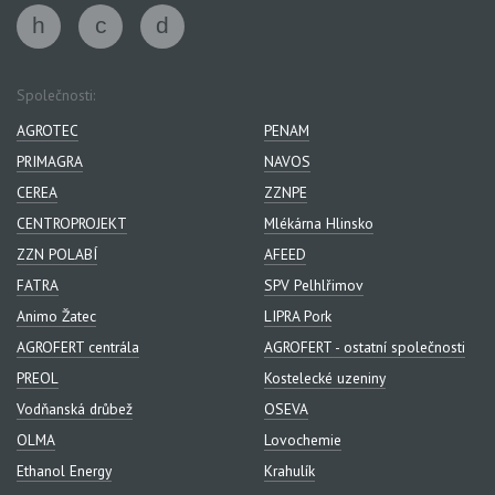
Společnosti:
AGROTEC
PENAM
PRIMAGRA
NAVOS
CEREA
ZZNPE
CENTROPROJEKT
Mlékárna Hlinsko
ZZN POLABÍ
AFEED
FATRA
SPV Pelhlřimov
Animo Žatec
LIPRA Pork
AGROFERT centrála
AGROFERT - ostatní společnosti
PREOL
Kostelecké uzeniny
Vodňanská drůbež
OSEVA
OLMA
Lovochemie
Ethanol Energy
Krahulík