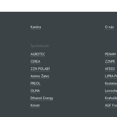
Kariéra
O nás
Společnosti:
AGROTEC
PENAM
CEREA
ZZNPE
ZZN POLABÍ
AFEED
Animo Žatec
LIPRA P
PREOL
Kostele
OLMA
Lovoch
Ethanol Energy
Krahulík
Kmotr
AGF Foo