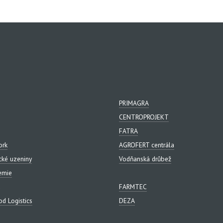
PRIMAGRA
CENTROPROJEKT
FATRA
ork
AGROFERT centrála
cké uzeniny
Vodňanská drůbež
emie
FARMTEC
d Logistics
DEZA