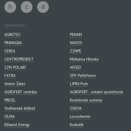
Společnosti:
AGROTEC
PENAM
PRIMAGRA
NAVOS
CEREA
ZZNPE
CENTROPROJEKT
Mlékárna Hlinsko
ZZN POLABÍ
AFEED
FATRA
SPV Pelhlřimov
Animo Žatec
LIPRA Pork
AGROFERT centrála
AGROFERT - ostatní společnosti
PREOL
Kostelecké uzeniny
Vodňanská drůbež
OSEVA
OLMA
Lovochemie
Ethanol Energy
Krahulík