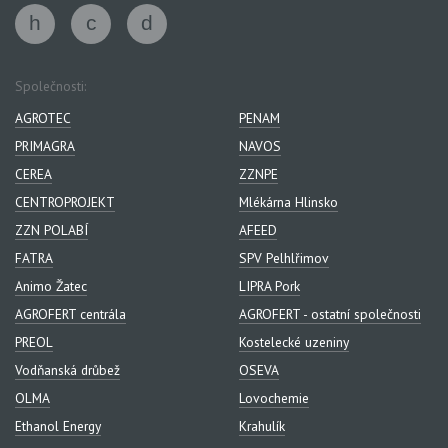
Společnosti:
AGROTEC
PENAM
PRIMAGRA
NAVOS
CEREA
ZZNPE
CENTROPROJEKT
Mlékárna Hlinsko
ZZN POLABÍ
AFEED
FATRA
SPV Pelhlřimov
Animo Žatec
LIPRA Pork
AGROFERT centrála
AGROFERT - ostatní společnosti
PREOL
Kostelecké uzeniny
Vodňanská drůbež
OSEVA
OLMA
Lovochemie
Ethanol Energy
Krahulík