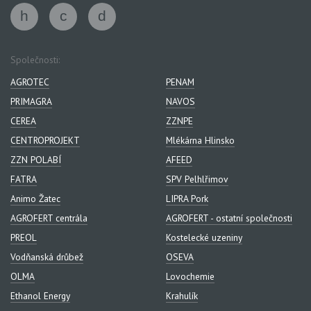
Společnosti:
AGROTEC
PENAM
PRIMAGRA
NAVOS
CEREA
ZZNPE
CENTROPROJEKT
Mlékárna Hlinsko
ZZN POLABÍ
AFEED
FATRA
SPV Pelhlřimov
Animo Žatec
LIPRA Pork
AGROFERT centrála
AGROFERT - ostatní společnosti
PREOL
Kostelecké uzeniny
Vodňanská drůbež
OSEVA
OLMA
Lovochemie
Ethanol Energy
Krahulík