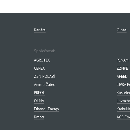
Kariéra
O nás
Společnosti:
AGROTEC
PENAM
CEREA
ZZNPE
ZZN POLABÍ
AFEED
Animo Žatec
LIPRA P
PREOL
Kostele
OLMA
Lovoch
Ethanol Energy
Krahulík
Kmotr
AGF Foo