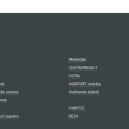
PRIMAGRA
CENTROPROJEKT
FATRA
ork
AGROFERT centrála
cké uzeniny
Vodňanská drůbež
emie
FARMTEC
d Logistics
DEZA