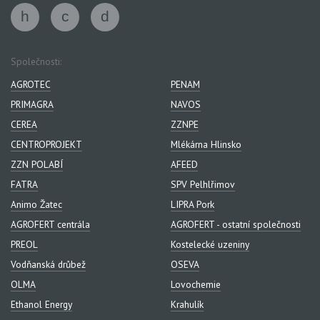
Společnosti:
AGROTEC
PENAM
PRIMAGRA
NAVOS
CEREA
ZZNPE
CENTROPROJEKT
Mlékárna Hlinsko
ZZN POLABÍ
AFEED
FATRA
SPV Pelhlřimov
Animo Žatec
LIPRA Pork
AGROFERT centrála
AGROFERT - ostatní společnosti
PREOL
Kostelecké uzeniny
Vodňanská drůbež
OSEVA
OLMA
Lovochemie
Ethanol Energy
Krahulík