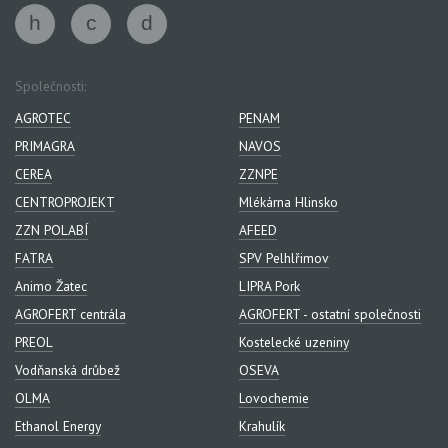
Společnosti:
AGROTEC
PENAM
PRIMAGRA
NAVOS
CEREA
ZZNPE
CENTROPROJEKT
Mlékárna Hlinsko
ZZN POLABÍ
AFEED
FATRA
SPV Pelhlřimov
Animo Žatec
LIPRA Pork
AGROFERT centrála
AGROFERT - ostatní společnosti
PREOL
Kostelecké uzeniny
Vodňanská drůbež
OSEVA
OLMA
Lovochemie
Ethanol Energy
Krahulík