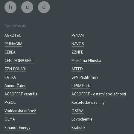
Společnosti:
AGROTEC
PENAM
PRIMAGRA
NAVOS
CEREA
ZZNPE
CENTROPROJEKT
Mlékárna Hlinsko
ZZN POLABÍ
AFEED
FATRA
SPV Pelhlřimov
Animo Žatec
LIPRA Pork
AGROFERT centrála
AGROFERT - ostatní společnosti
PREOL
Kostelecké uzeniny
Vodňanská drůbež
OSEVA
OLMA
Lovochemie
Ethanol Energy
Krahulík