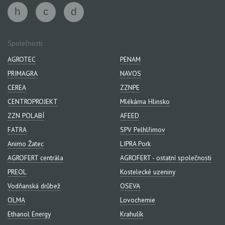
Společnosti:
AGROTEC
PENAM
PRIMAGRA
NAVOS
CEREA
ZZNPE
CENTROPROJEKT
Mlékárna Hlinsko
ZZN POLABÍ
AFEED
FATRA
SPV Pelhlřimov
Animo Žatec
LIPRA Pork
AGROFERT centrála
AGROFERT - ostatní společnosti
PREOL
Kostelecké uzeniny
Vodňanská drůbež
OSEVA
OLMA
Lovochemie
Ethanol Energy
Krahulík