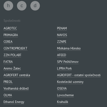
Společnosti:
AGROTEC
PENAM
PRIMAGRA
NAVOS
CEREA
ZZNPE
CENTROPROJEKT
Mlékárna Hlinsko
ZZN POLABÍ
AFEED
FATRA
SPV Pelhlřimov
Animo Žatec
LIPRA Pork
AGROFERT centrála
AGROFERT - ostatní společnosti
PREOL
Kostelecké uzeniny
Vodňanská drůbež
OSEVA
OLMA
Lovochemie
Ethanol Energy
Krahulík