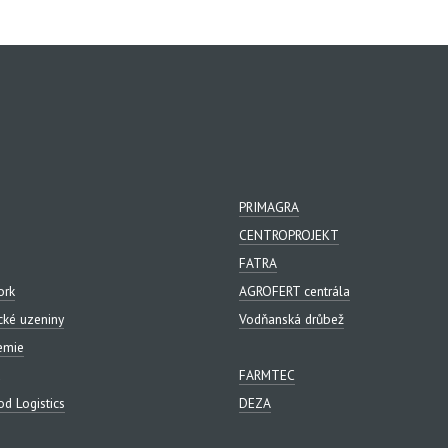
PRIMAGRA
CENTROPROJEKT
FATRA
ork
AGROFERT centrála
cké uzeniny
Vodňanská drůbež
emie
FARMTEC
d Logistics
DEZA