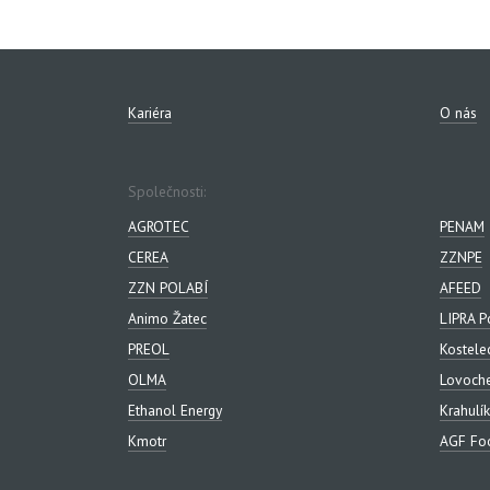
Kariéra
O nás
Společnosti:
AGROTEC
PENAM
CEREA
ZZNPE
ZZN POLABÍ
AFEED
Animo Žatec
LIPRA P
PREOL
Kostele
OLMA
Lovoch
Ethanol Energy
Krahulík
Kmotr
AGF Foo