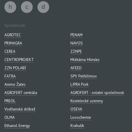
Společnosti:
AGROTEC
PENAM
PRIMAGRA
NAVOS
CEREA
ZZNPE
CENTROPROJEKT
Mlékárna Hlinsko
ZZN POLABÍ
AFEED
FATRA
SPV Pelhlřimov
Animo Žatec
LIPRA Pork
AGROFERT centrála
AGROFERT - ostatní společnosti
PREOL
Kostelecké uzeniny
Vodňanská drůbež
OSEVA
OLMA
Lovochemie
Ethanol Energy
Krahulík