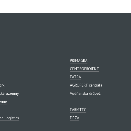
PRIMAGRA
CENTROPROJEKT
FATRA
ork
AGROFERT centrála
cké uzeniny
Vodňanská drůbež
emie
FARMTEC
d Logistics
DEZA