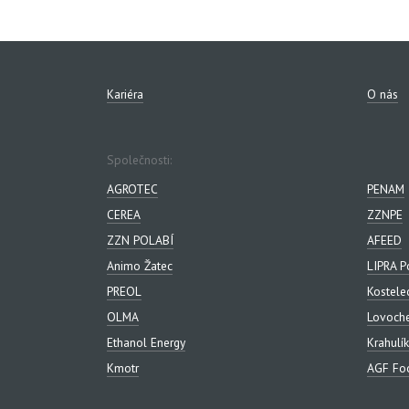
Kariéra
O nás
Společnosti:
AGROTEC
PENAM
CEREA
ZZNPE
ZZN POLABÍ
AFEED
Animo Žatec
LIPRA P
PREOL
Kostele
OLMA
Lovoch
Ethanol Energy
Krahulík
Kmotr
AGF Foo