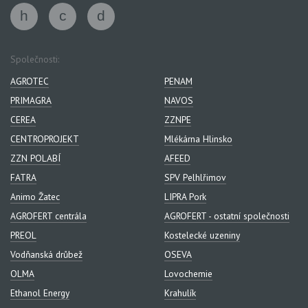
Společnosti:
AGROTEC
PENAM
PRIMAGRA
NAVOS
CEREA
ZZNPE
CENTROPROJEKT
Mlékárna Hlinsko
ZZN POLABÍ
AFEED
FATRA
SPV Pelhlřimov
Animo Žatec
LIPRA Pork
AGROFERT centrála
AGROFERT - ostatní společnosti
PREOL
Kostelecké uzeniny
Vodňanská drůbež
OSEVA
OLMA
Lovochemie
Ethanol Energy
Krahulík