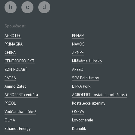
Společnosti:
AGROTEC
PENAM
PRIMAGRA
NAVOS
CEREA
ZZNPE
CENTROPROJEKT
Mlékárna Hlinsko
ZZN POLABÍ
AFEED
FATRA
SPV Pelhlřimov
Animo Žatec
LIPRA Pork
AGROFERT centrála
AGROFERT - ostatní společnosti
PREOL
Kostelecké uzeniny
Vodňanská drůbež
OSEVA
OLMA
Lovochemie
Ethanol Energy
Krahulík