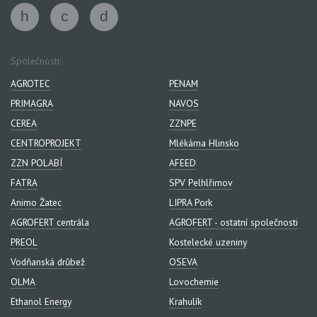
Společnosti:
AGROTEC
PENAM
PRIMAGRA
NAVOS
CEREA
ZZNPE
CENTROPROJEKT
Mlékárna Hlinsko
ZZN POLABÍ
AFEED
FATRA
SPV Pelhlřimov
Animo Žatec
LIPRA Pork
AGROFERT centrála
AGROFERT - ostatní společnosti
PREOL
Kostelecké uzeniny
Vodňanská drůbež
OSEVA
OLMA
Lovochemie
Ethanol Energy
Krahulík