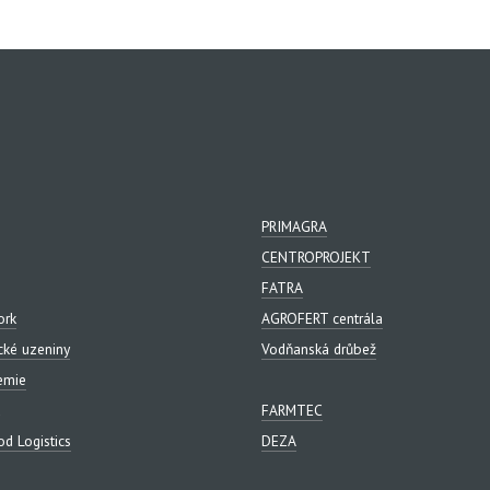
PRIMAGRA
CENTROPROJEKT
FATRA
ork
AGROFERT centrála
cké uzeniny
Vodňanská drůbež
emie
FARMTEC
d Logistics
DEZA