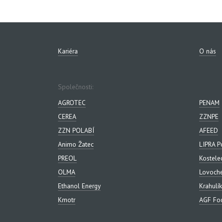
Kariéra
O nás
Společnosti:
AGROTEC
PENAM
CEREA
ZZNPE
ZZN POLABÍ
AFEED
Animo Žatec
LIPRA P
PREOL
Kostele
OLMA
Lovoch
Ethanol Energy
Krahulík
Kmotr
AGF Foo