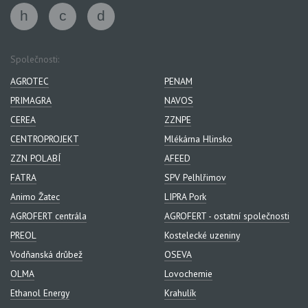
Společnosti:
AGROTEC
PENAM
PRIMAGRA
NAVOS
CEREA
ZZNPE
CENTROPROJEKT
Mlékárna Hlinsko
ZZN POLABÍ
AFEED
FATRA
SPV Pelhlřimov
Animo Žatec
LIPRA Pork
AGROFERT centrála
AGROFERT - ostatní společnosti
PREOL
Kostelecké uzeniny
Vodňanská drůbež
OSEVA
OLMA
Lovochemie
Ethanol Energy
Krahulík