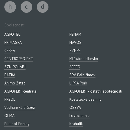
Společnosti:
AGROTEC
PENAM
PRIMAGRA
NAVOS
CEREA
ZZNPE
CENTROPROJEKT
Mlékárna Hlinsko
ZZN POLABÍ
AFEED
FATRA
SPV Pelhlřimov
Animo Žatec
LIPRA Pork
AGROFERT centrála
AGROFERT - ostatní společnosti
PREOL
Kostelecké uzeniny
Vodňanská drůbež
OSEVA
OLMA
Lovochemie
Ethanol Energy
Krahulík