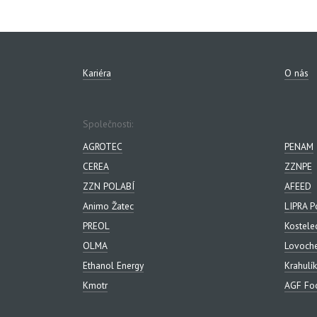
Kariéra
O nás
Společnosti:
AGROTEC
PENAM
CEREA
ZZNPE
ZZN POLABÍ
AFEED
Animo Žatec
LIPRA P
PREOL
Kostele
OLMA
Lovoch
Ethanol Energy
Krahulík
Kmotr
AGF Foo