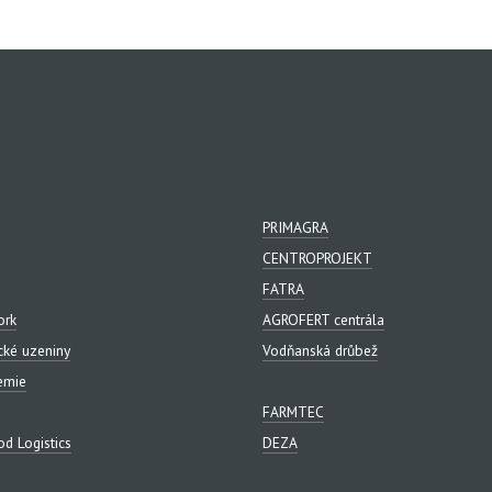
PRIMAGRA
CENTROPROJEKT
FATRA
ork
AGROFERT centrála
cké uzeniny
Vodňanská drůbež
emie
FARMTEC
d Logistics
DEZA