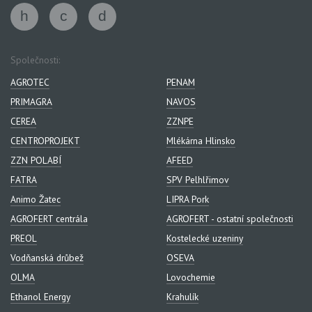
Společnosti:
AGROTEC
PENAM
PRIMAGRA
NAVOS
CEREA
ZZNPE
CENTROPROJEKT
Mlékárna Hlinsko
ZZN POLABÍ
AFEED
FATRA
SPV Pelhlřimov
Animo Žatec
LIPRA Pork
AGROFERT centrála
AGROFERT - ostatní společnosti
PREOL
Kostelecké uzeniny
Vodňanská drůbež
OSEVA
OLMA
Lovochemie
Ethanol Energy
Krahulík