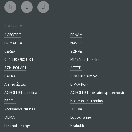
Společnosti:
AGROTEC
PENAM
PRIMAGRA
NAVOS
CEREA
ZZNPE
CENTROPROJEKT
Mlékárna Hlinsko
ZZN POLABÍ
AFEED
FATRA
SPV Pelhlřimov
Animo Žatec
LIPRA Pork
AGROFERT centrála
AGROFERT - ostatní společnosti
PREOL
Kostelecké uzeniny
Vodňanská drůbež
OSEVA
OLMA
Lovochemie
Ethanol Energy
Krahulík