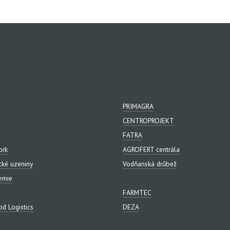
PRIMAGRA
CENTROPROJEKT
FATRA
ork
AGROFERT centrála
cké uzeniny
Vodňanská drůbež
emie
FARMTEC
d Logistics
DEZA