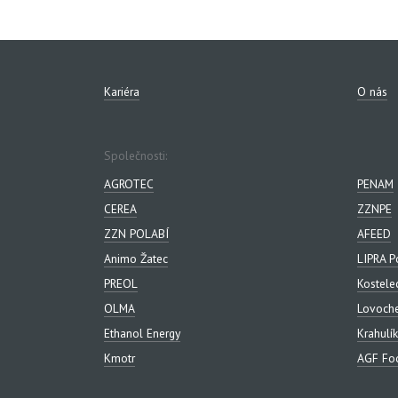
Kariéra
O nás
Společnosti:
AGROTEC
PENAM
CEREA
ZZNPE
ZZN POLABÍ
AFEED
Animo Žatec
LIPRA P
PREOL
Kostele
OLMA
Lovoch
Ethanol Energy
Krahulík
Kmotr
AGF Foo