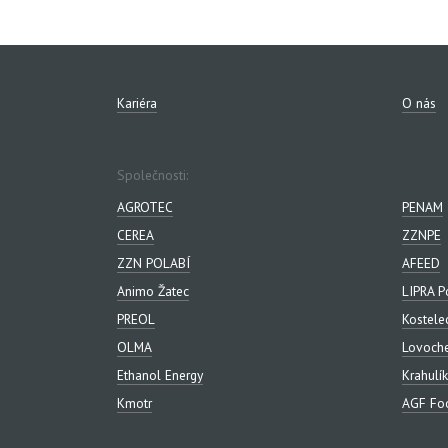
Kariéra
O nás
Společnosti:
AGROTEC
PENAM
CEREA
ZZNPE
ZZN POLABÍ
AFEED
Animo Žatec
LIPRA P
PREOL
Kostele
OLMA
Lovoch
Ethanol Energy
Krahulík
Kmotr
AGF Foo