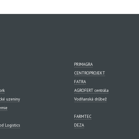
PRIMAGRA
CENTROPROJEKT
FATRA
ork
AGROFERT centrála
cké uzeniny
Vodňanská drůbež
emie
FARMTEC
d Logistics
DEZA