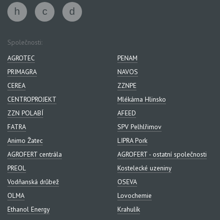
Společnosti:
AGROTEC
PENAM
PRIMAGRA
NAVOS
CEREA
ZZNPE
CENTROPROJEKT
Mlékárna Hlinsko
ZZN POLABÍ
AFEED
FATRA
SPV Pelhlřimov
Animo Žatec
LIPRA Pork
AGROFERT centrála
AGROFERT - ostatní společnosti
PREOL
Kostelecké uzeniny
Vodňanská drůbež
OSEVA
OLMA
Lovochemie
Ethanol Energy
Krahulík