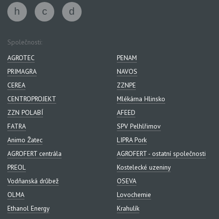
Společnosti:
AGROTEC
PENAM
PRIMAGRA
NAVOS
CEREA
ZZNPE
CENTROPROJEKT
Mlékárna Hlinsko
ZZN POLABÍ
AFEED
FATRA
SPV Pelhlřimov
Animo Žatec
LIPRA Pork
AGROFERT centrála
AGROFERT - ostatní společnosti
PREOL
Kostelecké uzeniny
Vodňanská drůbež
OSEVA
OLMA
Lovochemie
Ethanol Energy
Krahulík