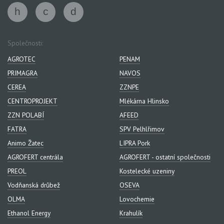
Společnosti:
AGROTEC
PENAM
PRIMAGRA
NAVOS
CEREA
ZZNPE
CENTROPROJEKT
Mlékárna Hlinsko
ZZN POLABÍ
AFEED
FATRA
SPV Pelhlřimov
Animo Žatec
LIPRA Pork
AGROFERT centrála
AGROFERT - ostatní společnosti
PREOL
Kostelecké uzeniny
Vodňanská drůbež
OSEVA
OLMA
Lovochemie
Ethanol Energy
Krahulík