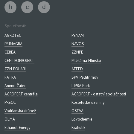
Společnosti:
AGROTEC
PENAM
PRIMAGRA
NAVOS
CEREA
ZZNPE
CENTROPROJEKT
Mlékárna Hlinsko
ZZN POLABÍ
AFEED
FATRA
SPV Pelhlřimov
Animo Žatec
LIPRA Pork
AGROFERT centrála
AGROFERT - ostatní společnosti
PREOL
Kostelecké uzeniny
Vodňanská drůbež
OSEVA
OLMA
Lovochemie
Ethanol Energy
Krahulík