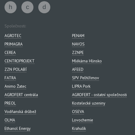
Společnosti:
AGROTEC
PENAM
PRIMAGRA
NAVOS
CEREA
ZZNPE
CENTROPROJEKT
Mlékárna Hlinsko
ZZN POLABÍ
AFEED
FATRA
SPV Pelhlřimov
Animo Žatec
LIPRA Pork
AGROFERT centrála
AGROFERT - ostatní společnosti
PREOL
Kostelecké uzeniny
Vodňanská drůbež
OSEVA
OLMA
Lovochemie
Ethanol Energy
Krahulík