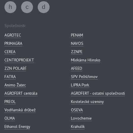
Společnosti:
AGROTEC
PENAM
PRIMAGRA
NAVOS
CEREA
ZZNPE
CENTROPROJEKT
Mlékárna Hlinsko
ZZN POLABÍ
AFEED
FATRA
SPV Pelhlřimov
Animo Žatec
LIPRA Pork
AGROFERT centrála
AGROFERT - ostatní společnosti
PREOL
Kostelecké uzeniny
Vodňanská drůbež
OSEVA
OLMA
Lovochemie
Ethanol Energy
Krahulík