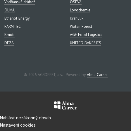
Vodňanská drůbež
OSEVA
OLMA
Lovochemie
Ethanol Energy
Krahulík
FARMTEC
Wotan Forest
Kmotr
AGF Food Logistics
DEZA
UNITED BAKERIES
© 2026 AGROFERT, a.s. | Powered by
Alma Career
Nahlásit nezákonný obsah
Nastavení cookies